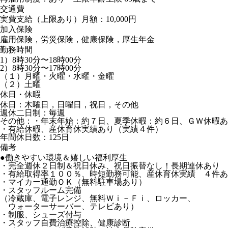
交通費
実費支給（上限あり）月額：10,000円
加入保険
雇用保険，労災保険，健康保険，厚生年金
勤務時間
1）8時30分〜18時00分
2）8時30分〜17時00分
（１）月曜・火曜・水曜・金曜
（２）土曜
休日・休暇
休日：木曜日，日曜日，祝日，その他
週休二日制：毎週
その他：・年末年始：約７日、夏季休暇：約６日、ＧＷ休暇あ
・有給休暇、産休育休実績あり（実績４件）
年間休日数：125日
備考
●働きやすい環境＆嬉しい福利厚生
・完全週休２日制＆祝日休み、祝日振替なし！長期連休あり
・有給取得率１００％、時短勤務可能、産休育休実績 ４件あ
・マイカー通勤ＯＫ（無料駐車場あり）
・スタッフルーム完備
（冷蔵庫、電子レンジ、無料Ｗｉ－Ｆｉ、ロッカー、
ウォーターサーバー、テレビあり）
・制服、シューズ付与
・スタッフ自費治療控除、健康診断