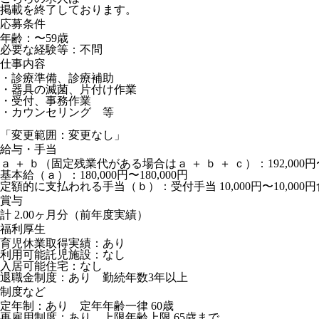
掲載を終了しております。
応募条件
年齢：〜59歳
必要な経験等：不問
仕事内容
・診療準備、診療補助
・器具の滅菌、片付け作業
・受付、事務作業
・カウンセリング 等
「変更範囲：変更なし」
給与・手当
ａ ＋ ｂ（固定残業代がある場合はａ ＋ ｂ ＋ ｃ）：192,000円〜1
基本給（ａ）：180,000円〜180,000円
定額的に支払われる手当（ｂ）：受付手当 10,000円〜10,000円食事
賞与
計 2.00ヶ月分（前年度実績）
福利厚生
育児休業取得実績：あり
利用可能託児施設：なし
入居可能住宅：なし
退職金制度：あり 勤続年数3年以上
制度など
定年制：あり 定年年齢一律 60歳
再雇用制度：あり 上限年齢上限 65歳まで