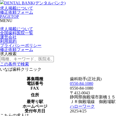
求人掲載について
修正依頼フォーム
PAGETOP
MENU
求人掲載について
全国歯科医院一覧
運営会社
利用規約
プライバシーポリシー
修正依頼フォーム
求人検索
この条件で検索
いなば歯科クリニック
募集職種
歯科助手(正社員)
電話番号
0550-84-1080
FAX
0550-84-1080
〒412-0043
住所
静岡県御殿場市新橋１５
最寄り駅
ＪＲ御殿場線 御殿場駅
ホームページ
ハローワーク
受付年月日
2025/4/25
こちらの求人は