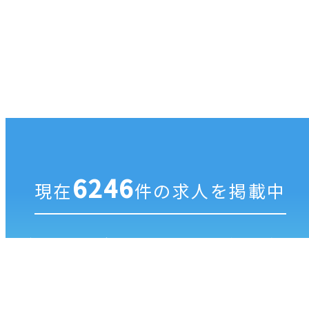
6246
現在
件の求人を掲載中
ジブンにあった歯科医院を探すなら
ゼロメディカ
の
DENTAL BANK