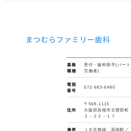
まつむらファミリー歯科
募集
受付・歯科助手(パート
職種
労働者)
電話
072-683-6480
番号
〒569-1115
住所
大阪府高槻市古曽部町
２－２２－１７
最寄
ＪＲ京都線 高槻駅／