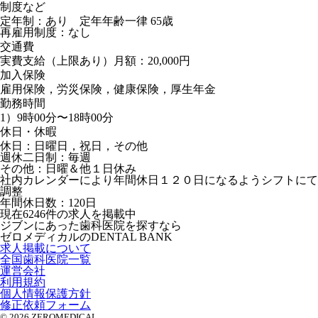
制度など
定年制：あり 定年年齢一律 65歳
再雇用制度：なし
交通費
実費支給（上限あり）月額：20,000円
加入保険
雇用保険，労災保険，健康保険，厚生年金
勤務時間
1）9時00分〜18時00分
休日・休暇
休日：日曜日，祝日，その他
週休二日制：毎週
その他：日曜＆他１日休み
社内カレンダーにより年間休日１２０日になるようシフトにて
調整
年間休日数：120日
現在
6246
件の求人を掲載中
ジブンにあった歯科医院を探すなら
ゼロメディカルの
DENTAL BANK
求人掲載について
全国歯科医院一覧
運営会社
利用規約
個人情報保護方針
修正依頼フォーム
© 2026 ZEROMEDICAL