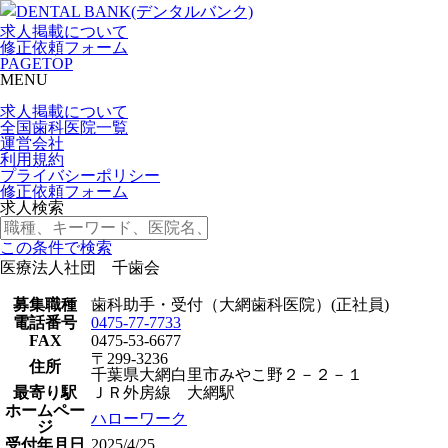
求人掲載について
修正依頼フォーム
PAGETOP
MENU
求人掲載について
全国歯科医院一覧
運営会社
利用規約
プライバシーポリシー
修正依頼フォーム
求人検索
この条件で検索
医療法人社団 千歯会
募集職種
歯科助手・受付（大網歯科医院）(正社員)
電話番号
0475-77-7733
FAX
0475-53-6677
〒299-3236
住所
千葉県大網白里市みやこ野２－２－１
最寄り駅
ＪＲ外房線 大網駅
ホームペー
ハローワーク
ジ
受付年月日
2025/4/25