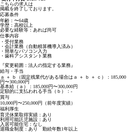
こちらの求人は
掲載を終了しております。
応募条件
年齢：〜64歳
学歴：高校以上
必要な経験等：あれば尚可
仕事内容
・受付業務
・会計業務（自動精算機導入済み）
・簡単なパソコン入力
・歯科アシスタント業務
『変更範囲：法人の指定する業務』
給与・手当
ａ ＋ ｂ（固定残業代がある場合はａ ＋ ｂ ＋ ｃ）：185,000
円〜300,000円
基本給（ａ）：185,000円〜300,000円
定額的に支払われる手当（ｂ）：-
賞与
10,000円〜250,000円（前年度実績）
福利厚生
育児休業取得実績：あり
利用可能託児施設：あり
入居可能住宅：なし
退職金制度：あり 勤続年数1年以上