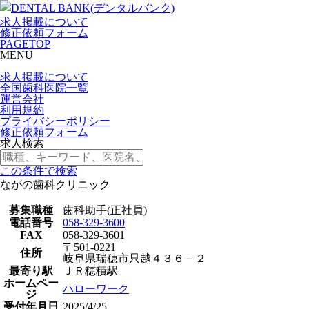
求人掲載について
修正依頼フォーム
PAGETOP
MENU
求人掲載について
全国歯科医院一覧
運営会社
利用規約
プライバシーポリシー
修正依頼フォーム
求人検索
この条件で検索
ながの歯科クリニック
募集職種
歯科助手(正社員)
電話番号
058-329-3600
FAX
058-329-3601
〒501-0221
住所
岐阜県瑞穂市只越４３６－２
最寄り駅
ＪＲ穂積駅
ホームペー
ハローワーク
ジ
受付年月日
2025/4/25