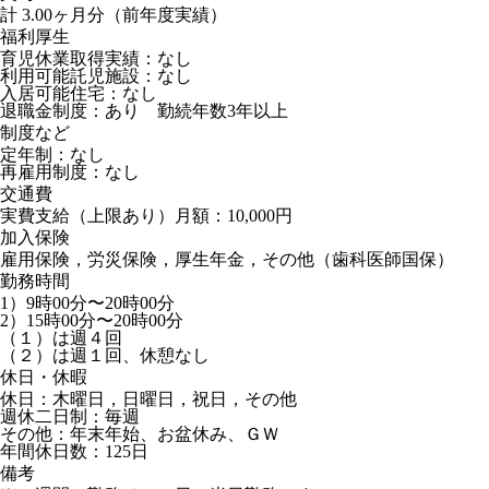
計 3.00ヶ月分（前年度実績）
福利厚生
育児休業取得実績：なし
利用可能託児施設：なし
入居可能住宅：なし
退職金制度：あり 勤続年数3年以上
制度など
定年制：なし
再雇用制度：なし
交通費
実費支給（上限あり）月額：10,000円
加入保険
雇用保険，労災保険，厚生年金，その他（歯科医師国保）
勤務時間
1）9時00分〜20時00分
2）15時00分〜20時00分
（１）は週４回
（２）は週１回、休憩なし
休日・休暇
休日：木曜日，日曜日，祝日，その他
週休二日制：毎週
その他：年末年始、お盆休み、ＧＷ
年間休日数：125日
備考