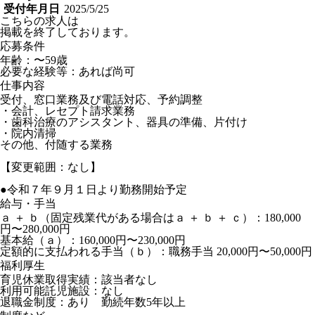
受付年月日
2025/5/25
こちらの求人は
掲載を終了しております。
応募条件
年齢：〜59歳
必要な経験等：あれば尚可
仕事内容
受付、窓口業務及び電話対応、予約調整
・会計、レセプト請求業務
・歯科治療のアシスタント、器具の準備、片付け
・院内清掃
その他、付随する業務
【変更範囲：なし】
●令和７年９月１日より勤務開始予定
給与・手当
ａ ＋ ｂ（固定残業代がある場合はａ ＋ ｂ ＋ ｃ）：180,000
円〜280,000円
基本給（ａ）：160,000円〜230,000円
定額的に支払われる手当（ｂ）：職務手当 20,000円〜50,000円
福利厚生
育児休業取得実績：該当者なし
利用可能託児施設：なし
退職金制度：あり 勤続年数5年以上