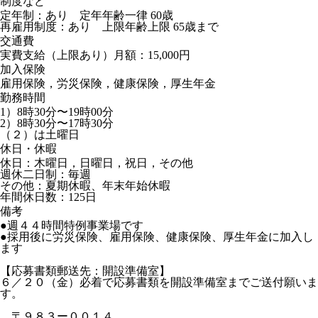
制度など
定年制：あり 定年年齢一律 60歳
再雇用制度：あり 上限年齢上限 65歳まで
交通費
実費支給（上限あり）月額：15,000円
加入保険
雇用保険，労災保険，健康保険，厚生年金
勤務時間
1）8時30分〜19時00分
2）8時30分〜17時30分
（２）は土曜日
休日・休暇
休日：木曜日，日曜日，祝日，その他
週休二日制：毎週
その他：夏期休暇、年末年始休暇
年間休日数：125日
備考
●週４４時間特例事業場です
●採用後に労災保険、雇用保険、健康保険、厚生年金に加入し
ます
【応募書類郵送先：開設準備室】
６／２０（金）必着で応募書類を開設準備室までご送付願いま
す。
〒９８３ー００１４