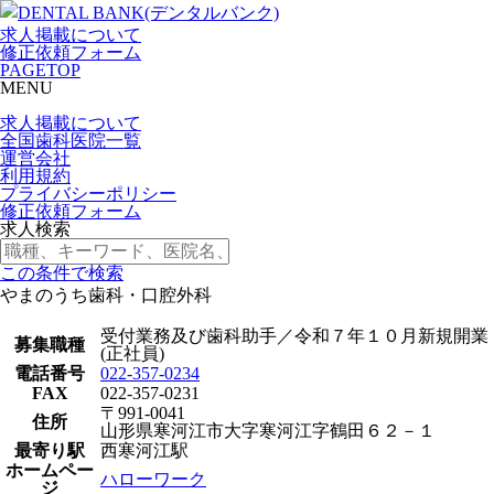
求人掲載について
修正依頼フォーム
PAGETOP
MENU
求人掲載について
全国歯科医院一覧
運営会社
利用規約
プライバシーポリシー
修正依頼フォーム
求人検索
この条件で検索
やまのうち歯科・口腔外科
受付業務及び歯科助手／令和７年１０月新規開業
募集職種
(正社員)
電話番号
022-357-0234
FAX
022-357-0231
〒991-0041
住所
山形県寒河江市大字寒河江字鶴田６２－１
最寄り駅
西寒河江駅
ホームペー
ハローワーク
ジ