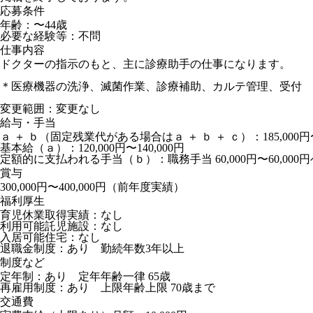
応募条件
年齢：〜44歳
必要な経験等：不問
仕事内容
ドクターの指示のもと、主に診療助手の仕事になります。
＊医療機器の洗浄、滅菌作業、診療補助、カルテ管理、受付 
変更範囲：変更なし
給与・手当
ａ ＋ ｂ（固定残業代がある場合はａ ＋ ｂ ＋ ｃ）：185,000円〜2
基本給（ａ）：120,000円〜140,000円
定額的に支払われる手当（ｂ）：職務手当 60,000円〜60,000円ベ
賞与
300,000円〜400,000円（前年度実績）
福利厚生
育児休業取得実績：なし
利用可能託児施設：なし
入居可能住宅：なし
退職金制度：あり 勤続年数3年以上
制度など
定年制：あり 定年年齢一律 65歳
再雇用制度：あり 上限年齢上限 70歳まで
交通費