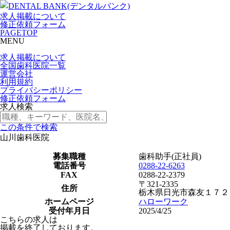
求人掲載について
修正依頼フォーム
PAGETOP
MENU
求人掲載について
全国歯科医院一覧
運営会社
利用規約
プライバシーポリシー
修正依頼フォーム
求人検索
この条件で検索
山川歯科医院
募集職種
歯科助手(正社員)
電話番号
0288-22-6263
FAX
0288-22-2379
〒321-2335
住所
栃木県日光市森友１７２
ホームページ
ハローワーク
受付年月日
2025/4/25
こちらの求人は
掲載を終了しております。