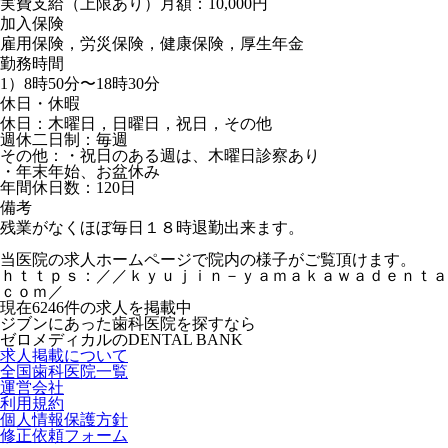
実費支給（上限あり）月額：10,000円
加入保険
雇用保険，労災保険，健康保険，厚生年金
勤務時間
1）8時50分〜18時30分
休日・休暇
休日：木曜日，日曜日，祝日，その他
週休二日制：毎週
その他：・祝日のある週は、木曜日診察あり
・年末年始、お盆休み
年間休日数：120日
備考
残業がなくほぼ毎日１８時退勤出来ます。
当医院の求人ホームページで院内の様子がご覧頂けます。
ｈｔｔｐｓ：／／ｋｙｕｊｉｎ－ｙａｍａｋａｗａｄｅｎｔａ
ｃｏｍ／
現在
6246
件の求人を掲載中
ジブンにあった歯科医院を探すなら
ゼロメディカルの
DENTAL BANK
求人掲載について
全国歯科医院一覧
運営会社
利用規約
個人情報保護方針
修正依頼フォーム