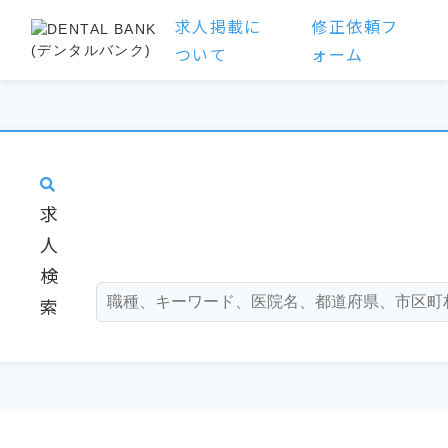
求人掲載に
修正依頼フ
ついて
ォーム
求
人
検
索