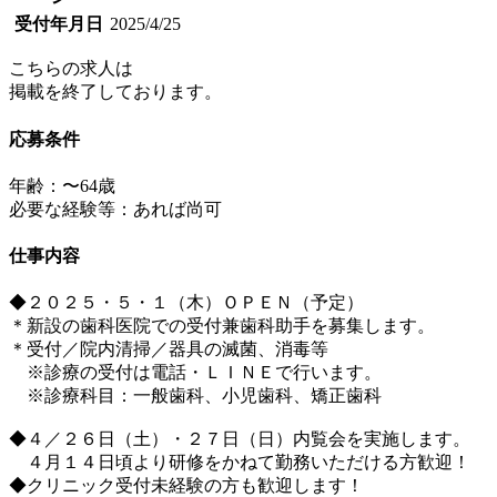
受付年月日
2025/4/25
こちらの求人は
掲載を終了しております。
応募条件
年齢：〜64歳
必要な経験等：あれば尚可
仕事内容
◆２０２５・５・１（木）ＯＰＥＮ（予定）
＊新設の歯科医院での受付兼歯科助手を募集します。
＊受付／院内清掃／器具の滅菌、消毒等
※診療の受付は電話・ＬＩＮＥで行います。
※診療科目：一般歯科、小児歯科、矯正歯科
◆４／２６日（土）・２７日（日）内覧会を実施します。
４月１４日頃より研修をかねて勤務いただける方歓迎！
◆クリニック受付未経験の方も歓迎します！