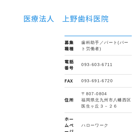
医療法人 上野歯科医院
募集
歯科助手／パート(パー
職種
ト労働者)
電話
093-603-6711
番号
FAX
093-691-6720
〒807-0804
住所
福岡県北九州市八幡西区
医生ヶ丘３－２６
ホー
ムペ
ハローワーク
ージ