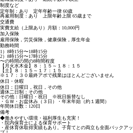
制度など
定年制：あり 定年年齢一律 60歳
再雇用制度：あり 上限年齢上限 65歳まで
交通費
実費支給（上限あり）月額：10,000円
加入保険
雇用保険，労災保険，健康保険，厚生年金
勤務時間
1）8時15分〜18時15分
2）8時15分〜17時15分
〜の時間の間の8時間程度
【月火水木金】８：１５～１８：１５
【土】８：１５～１７：１５
※１７：３０最終アポで残業はほとんどございません
休日・休暇
休日：日曜日，祝日，その他
週休二日制：その他
その他：日曜日・祝日 ※祝日振替なし
・ＧＷ・お盆休み（３日）・年末年始（約１週間）
年間休日数：120日
備考
◆働きやすい環境・福利厚生も充実！
・院内保育士による保育サポート
・産休育休取得実績もあり。子育てとの両立も全面バックアッ
プ！