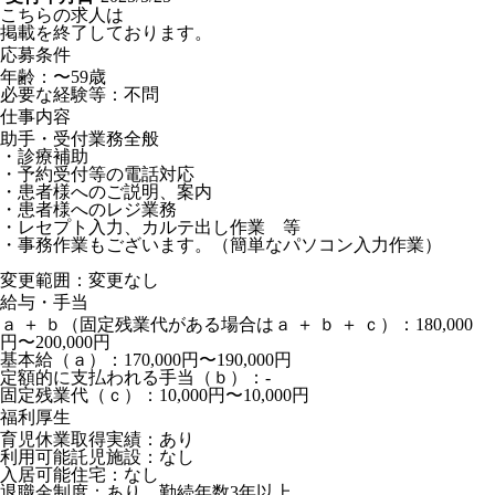
こちらの求人は
掲載を終了しております。
応募条件
年齢：〜59歳
必要な経験等：不問
仕事内容
助手・受付業務全般
・診療補助
・予約受付等の電話対応
・患者様へのご説明、案内
・患者様へのレジ業務
・レセプト入力、カルテ出し作業 等
・事務作業もございます。（簡単なパソコン入力作業）
変更範囲：変更なし
給与・手当
ａ ＋ ｂ（固定残業代がある場合はａ ＋ ｂ ＋ ｃ）：180,000
円〜200,000円
基本給（ａ）：170,000円〜190,000円
定額的に支払われる手当（ｂ）：-
固定残業代（ｃ）：10,000円〜10,000円
福利厚生
育児休業取得実績：あり
利用可能託児施設：なし
入居可能住宅：なし
退職金制度：あり 勤続年数3年以上