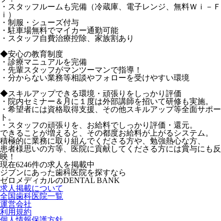
・スタッフルームも完備（冷蔵庫、電子レンジ、無料Ｗｉ－Ｆ
ｉ）
・制服・シューズ付与
・駐車場無料でマイカー通勤可能
・スタッフ自費治療控除、家族割あり
◆安心の教育制度
・診療マニュアルを完備
・先輩スタッフがマンツーマンで指導！
・分からない業務等相談やフォローを受けやすい環境
◆スキルアップできる環境・頑張りをしっかり評価
・院内セミナー＆月に１度は外部講師を招いて研修も実施。
・希望者には資格取得支援、その他スキルアップ等全面サポー
ト。
・スタッフの頑張りを、お給料でしっかり評価・還元。
できることが増えると、その都度お給料が上がるシステム。
積極的に業務に取り組んでくださる方や、勉強熱心な方、
患者様思いの方等、医院に貢献してくださる方には賞与にも反
映！
現在
6246
件の求人を掲載中
ジブンにあった歯科医院を探すなら
ゼロメディカルの
DENTAL BANK
求人掲載について
全国歯科医院一覧
運営会社
利用規約
個人情報保護方針