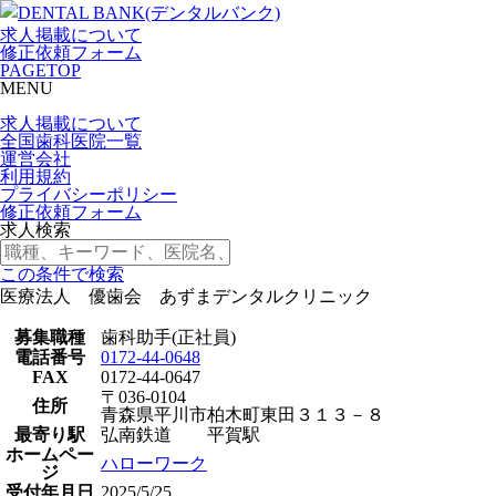
求人掲載について
修正依頼フォーム
PAGETOP
MENU
求人掲載について
全国歯科医院一覧
運営会社
利用規約
プライバシーポリシー
修正依頼フォーム
求人検索
この条件で検索
医療法人 優歯会 あずまデンタルクリニック
募集職種
歯科助手(正社員)
電話番号
0172-44-0648
FAX
0172-44-0647
〒036-0104
住所
青森県平川市柏木町東田３１３－８
最寄り駅
弘南鉄道 平賀駅
ホームペー
ハローワーク
ジ
受付年月日
2025/5/25