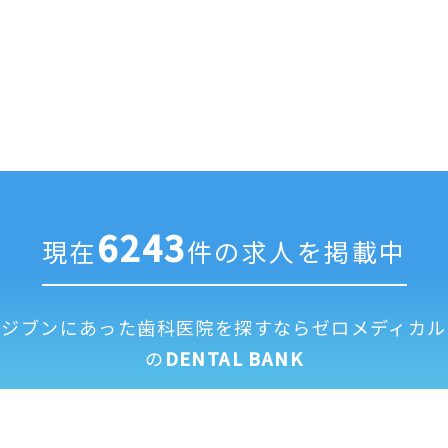
6243
現在
件の求人を掲載中
ジブンにあった歯科医院を探すなら
ゼロメディカル
の
DENTAL BANK
求人掲載に
全国歯科医
運営
利用
個人情報保
修正依頼フ