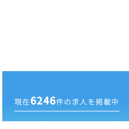
6246
現在
件の求人を掲載中
ジブンにあった歯科医院を探すなら
ゼロメディカ