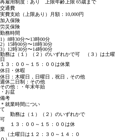
再雇用制度：あり 上限年齢上限 65歳まで
交通費
実費支給（上限あり）月額：10,000円
加入保険
労災保険
勤務時間
1）8時30分〜13時00分
2）15時00分〜18時30分
3）12時30分〜14時00分
勤務は（１）（２）のいずれかで可 （３）は土曜
日
１３：００～１５：００は休業
休日・休暇
休日：木曜日，日曜日，祝日，その他
週休二日制：その他
その他：・年末年始
・お盆
備考
＊就業時間につい
て
勤務は（１）（２）のいずれかで
可
１３：００～１５：００は休
業
（土曜日は１２：３０～１４：０
０）