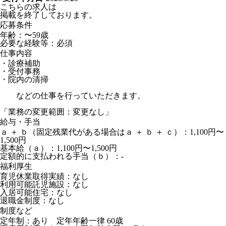
こちらの求人は
掲載を終了しております。
応募条件
年齢：〜59歳
必要な経験等：必須
仕事内容
・診療補助
・受付事務
・院内の清掃
などの仕事を行っていただきます。
「業務の変更範囲：変更なし」
給与・手当
ａ ＋ ｂ（固定残業代がある場合はａ ＋ ｂ ＋ ｃ）：1,100円〜
1,500円
基本給（ａ）：1,100円〜1,500円
定額的に支払われる手当（ｂ）：-
福利厚生
育児休業取得実績：なし
利用可能託児施設：なし
入居可能住宅：なし
退職金制度：なし
制度など
定年制：あり 定年年齢一律 60歳