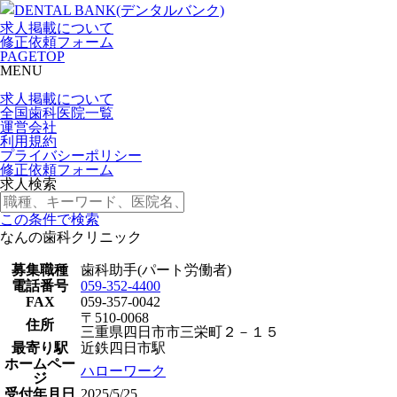
求人掲載について
修正依頼フォーム
PAGETOP
MENU
求人掲載について
全国歯科医院一覧
運営会社
利用規約
プライバシーポリシー
修正依頼フォーム
求人検索
この条件で検索
なんの歯科クリニック
募集職種
歯科助手(パート労働者)
電話番号
059-352-4400
FAX
059-357-0042
〒510-0068
住所
三重県四日市市三栄町２－１５
最寄り駅
近鉄四日市駅
ホームペー
ハローワーク
ジ
受付年月日
2025/5/25