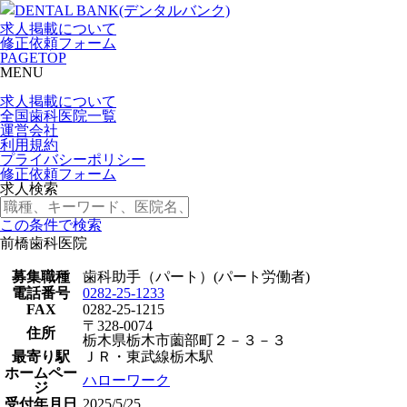
求人掲載について
修正依頼フォーム
PAGETOP
MENU
求人掲載について
全国歯科医院一覧
運営会社
利用規約
プライバシーポリシー
修正依頼フォーム
求人検索
この条件で検索
前橋歯科医院
募集職種
歯科助手（パート）(パート労働者)
電話番号
0282-25-1233
FAX
0282-25-1215
〒328-0074
住所
栃木県栃木市薗部町２－３－３
最寄り駅
ＪＲ・東武線栃木駅
ホームペー
ハローワーク
ジ
受付年月日
2025/5/25