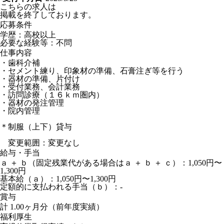
こちらの求人は
掲載を終了しております。
応募条件
学歴：高校以上
必要な経験等：不問
仕事内容
・歯科介補
・セメント練り、印象材の準備、石膏注ぎ等を行う
・器材の準備、片付け
・受付業務、会計業務
・訪問診療（１６ｋｍ圏内）
・器材の発注管理
・院内管理
＊制服（上下）貸与
変更範囲：変更なし
給与・手当
ａ ＋ ｂ（固定残業代がある場合はａ ＋ ｂ ＋ ｃ）：1,050円〜
1,300円
基本給（ａ）：1,050円〜1,300円
定額的に支払われる手当（ｂ）：-
賞与
計 1.00ヶ月分（前年度実績）
福利厚生