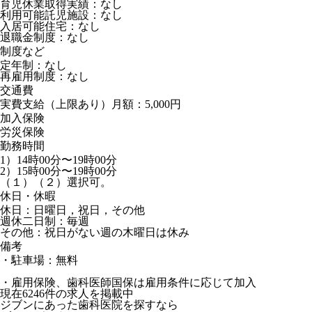
育児休業取得実績：なし
利用可能託児施設：なし
入居可能住宅：なし
退職金制度：なし
制度など
定年制：なし
再雇用制度：なし
交通費
実費支給（上限あり）月額：5,000円
加入保険
労災保険
勤務時間
1）14時00分〜19時00分
2）15時00分〜19時00分
（１）（２）選択可。
休日・休暇
休日：日曜日，祝日，その他
週休二日制：毎週
その他：祝日がない週の木曜日は休み
備考
・駐車場：無料
・雇用保険、歯科医師国保は雇用条件に応じて加入
現在
6246
件の求人を掲載中
ジブンにあった歯科医院を探すなら