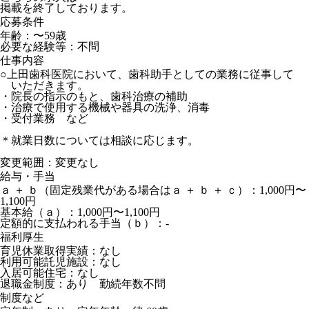
掲載を終了しております。
応募条件
年齢：〜59歳
必要な経験等：不問
仕事内容
○上田歯科医院において、歯科助手としての業務に従事して
いただきます。
・院長の指示のもと、歯科治療の補助
・治療で使用する機械や器具の洗浄、消毒
・受付業務 など
＊就業日数については相談に応じます。
変更範囲：変更なし
給与・手当
ａ ＋ ｂ（固定残業代がある場合はａ ＋ ｂ ＋ ｃ）：1,000円〜
1,100円
基本給（ａ）：1,000円〜1,100円
定額的に支払われる手当（ｂ）：-
福利厚生
育児休業取得実績：なし
利用可能託児施設：なし
入居可能住宅：なし
退職金制度：あり 勤続年数不問
制度など