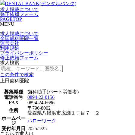
求人掲載について
修正依頼フォーム
PAGETOP
MENU
求人掲載について
全国歯科医院一覧
運営会社
利用規約
プライバシーポリシー
修正依頼フォーム
求人検索
この条件で検索
上田歯科医院
募集職種
歯科助手(パート労働者)
電話番号
0894-22-0156
FAX
0894-24-6686
〒796-8002
住所
愛媛県八幡浜市広瀬１丁目７－２
ホームペー
ハローワーク
ジ
受付年月日
2025/5/25
こちらの求人は