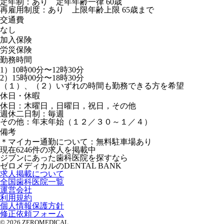
定年制：あり 定年年齢一律 60歳
再雇用制度：あり 上限年齢上限 65歳まで
交通費
なし
加入保険
労災保険
勤務時間
1）10時00分〜12時30分
2）15時00分〜18時30分
（１）、（２）いずれの時間も勤務できる方を希望
休日・休暇
休日：木曜日，日曜日，祝日，その他
週休二日制：毎週
その他：年末年始（１２／３０～１／４）
備考
＊マイカー通勤について：無料駐車場あり
現在
6246
件の求人を掲載中
ジブンにあった歯科医院を探すなら
ゼロメディカルの
DENTAL BANK
求人掲載について
全国歯科医院一覧
運営会社
利用規約
個人情報保護方針
修正依頼フォーム
© 2026 ZEROMEDICAL