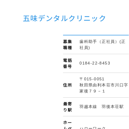
五味デンタルクリニック
募集
歯科助手（正社員）(正
職種
社員)
電話
0184-22-8453
番号
〒015-0051
住所
秋田県由利本荘市川口字
家後７９－１
最寄
羽越本線 羽後本荘駅
り駅
ホー
ムペ
ハローワーク